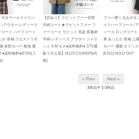
ト付きウールライクハ
【訳あり】ラビットファー切替
ファー襟くるみボタ
♪アウター レディース
中綿コート★ラビットファー フ
イクハーフコート♪ア
ーコート ハーフコート
ァーコート ラビット 毛皮 異素材
ィース ロングコート 
たか 長袖 ウエストリボ
中綿 レディース アウター ジャケ
寒 あったか 長袖 上着
羽織 体型カバー 無地 通
ット S M モカ●送料無料●【TV通
カバー 通勤 オフィス
●送料無料●[5760]
2,
販で大人気】[41257]
9,800円(内
[5761]
SOLD OUT
税)
税)
« Prev
Next »
3
商品中
1-3
商品