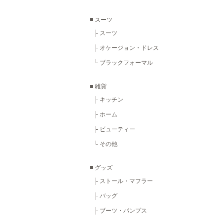
■ スーツ
├ スーツ
├ オケージョン・ドレス
└ ブラックフォーマル
■ 雑貨
├ キッチン
├ ホーム
├ ビューティー
└ その他
■ グッズ
├ ストール・マフラー
├ バッグ
├ ブーツ・パンプス