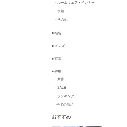
├ ルームウェア・インナー
├ 水着
└ その他
■ 福袋
■ メンズ
■ 家電
■ 特集
├ 新作
├ SALE
├ ランキング
└全ての商品
おすすめ