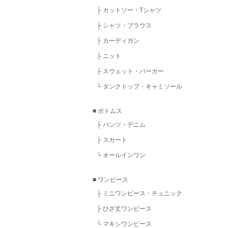
├ カットソー・Tシャツ
├ シャツ・ブラウス
├ カーディガン
├ ニット
├ スウェット・パーカー
└ タンクトップ・キャミソール
■ ボトムス
├ パンツ・デニム
├ スカート
└ オールインワン
■ ワンピース
├ ミニワンピース・チュニック
├ ひざ丈ワンピース
└ マキシワンピース