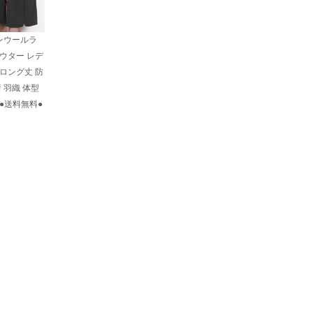
ンウールラ
ウター レデ
ロング丈 防
 羽織 体型
●送料無料●