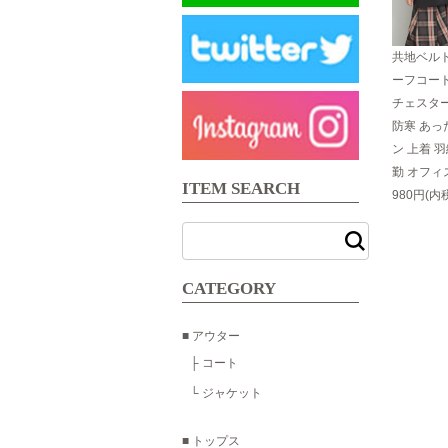
共地ベル
ーフコート
チェスタ
防寒 あっ
ン 上着 
勤 オフィス
ITEM SEARCH
980円(内
CATEGORY
■ アウター
├ コート
└ ジャケット
■ トップス