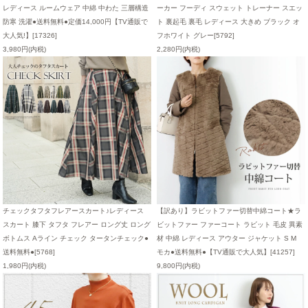
レディース ルームウェア 中綿 中わた 三層構造
ーカー フーディ スウェット トレーナー スエッ
防寒 洗濯●送料無料●定価14,000円【TV通販で
ト 裏起毛 裏毛 レディース 大きめ ブラック オ
大人気!】[17326]
フホワイト グレー[5792]
3,980円(内税)
2,280円(内税)
チェックタフタフレアースカート♪レディース
【訳あり】ラビットファー切替中綿コート★ラ
スカート 膝下 タフタ フレアー ロング丈 ロング
ビットファー ファーコート ラビット 毛皮 異素
ボトムス Aライン チェック タータンチェック●
材 中綿 レディース アウター ジャケット S M
送料無料●[5768]
モカ●送料無料●【TV通販で大人気】[41257]
1,980円(内税)
9,800円(内税)