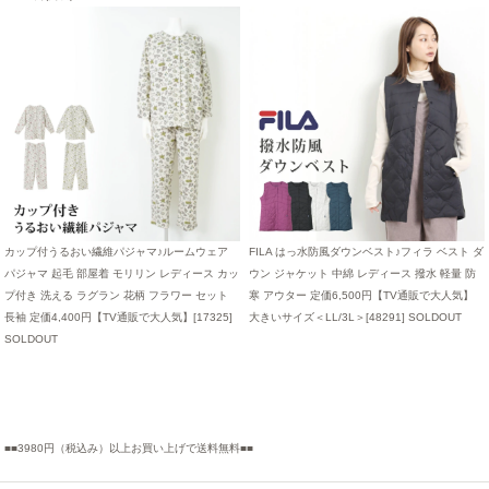
カップ付うるおい繊維パジャマ♪ルームウェア
FILA はっ水防風ダウンベスト♪フィラ ベスト ダ
パジャマ 起毛 部屋着 モリリン レディース カッ
ウン ジャケット 中綿 レディース 撥水 軽量 防
プ付き 洗える ラグラン 花柄 フラワー セット
寒 アウター 定価6,500円【TV通販で大人気】
長袖 定価4,400円【TV通販で大人気】[17325]
大きいサイズ＜LL/3L＞[48291]
SOLDOUT
SOLDOUT
■■3980円（税込み）以上お買い上げで送料無料■■