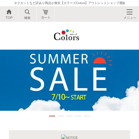
タグカットなど訳あり商品が激安【カラーズColors】アウトレットショップ通販
公式●タグカットなど訳あり商品が激安【カ