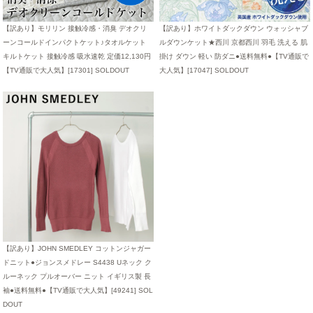
【訳あり】モリリン 接触冷感・消臭 デオクリ
【訳あり】ホワイトダックダウン ウォッシャブ
ーンコールドインパクトケット♪タオルケット
ルダウンケット★西川 京都西川 羽毛 洗える 肌
キルトケット 接触冷感 吸水速乾 定価12,130円
掛け ダウン 軽い 防ダニ●送料無料●【TV通販で
【TV通販で大人気】[17301]
SOLDOUT
大人気】[17047]
SOLDOUT
【訳あり】JOHN SMEDLEY コットンジャガー
ドニット●ジョンスメドレー S4438 Uネック ク
ルーネック プルオーバー ニット イギリス製 長
袖●送料無料●【TV通販で大人気】[49241]
SOL
DOUT