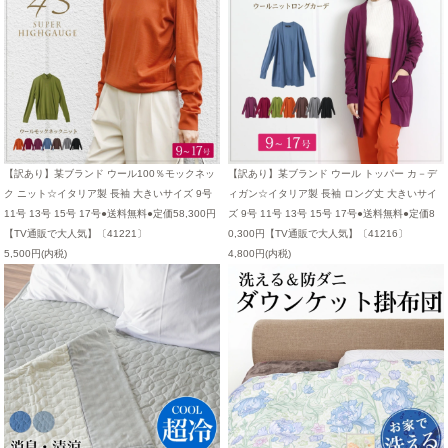
【訳あり】某ブランド ウール100％モックネッ
【訳あり】某ブランド ウール トッパー カ－デ
ク ニット☆イタリア製 長袖 大きいサイズ 9号
ィガン☆イタリア製 長袖 ロング丈 大きいサイ
11号 13号 15号 17号●送料無料●定価58,300円
ズ 9号 11号 13号 15号 17号●送料無料●定価8
【TV通販で大人気】〔41221〕
0,300円【TV通販で大人気】〔41216〕
5,500円(内税)
4,800円(内税)