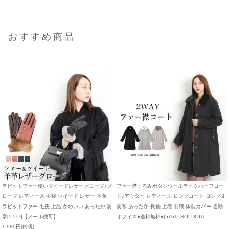
おすすめ商品
ラビットファー使いツイードレザーグローブ♪グ
ファー襟くるみボタンウールライクハーフコー
ローブ レディース 手袋 ツイード レザー 本革
ト♪アウター レディース ロングコート ロング丈
ラビットファー 毛皮 上品 かわいい あったか 防
防寒 あったか 長袖 上着 羽織 体型カバー 通勤
寒[5777]【メール便可】
オフィス●送料無料●[5761]
SOLDOUT
1,980円(内税)