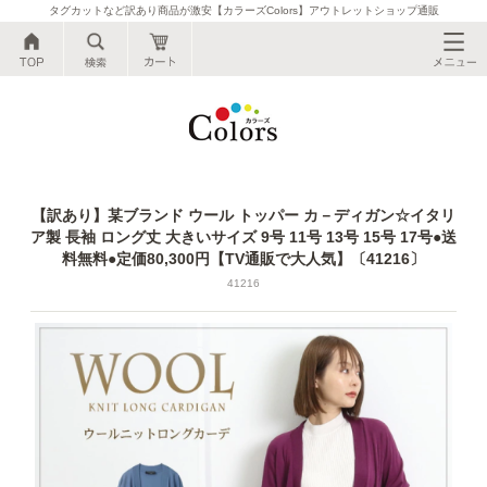
タグカットなど訳あり商品が激安【カラーズColors】アウトレットショップ通販
公式●タグカットなど訳あり商品が激安【カ
【訳あり】某ブランド ウール トッパー カ－ディガン☆イタリ
ア製 長袖 ロング丈 大きいサイズ 9号 11号 13号 15号 17号●送
料無料●定価80,300円【TV通販で大人気】〔41216〕
41216