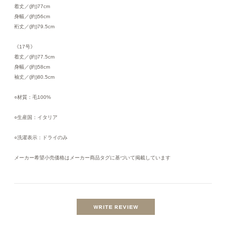
着丈／(約)77cm
身幅／(約)56cm
裄丈／(約)79.5cm
《17号》
着丈／(約)77.5cm
身幅／(約)58cm
袖丈／(約)80.5cm
○材質：毛100%
○生産国：イタリア
○洗濯表示：ドライのみ
メーカー希望小売価格はメーカー商品タグに基づいて掲載しています