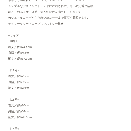
さらりと羽織れるロングレングスのトッパーカーディガン。
シンプルなデザインでトレンドに左右されず、毎日の定番に活躍。
ゆとりのあるサイズ感で大人の抜けを演出してくれます。
カジュアルコーデからきれいめコーデまで幅広く着回せます♪
デイリーなワードローブにマストな一枚★
○サイズ：
《9号》
着丈／(約)74.5cm
身幅／(約)50cm
裄丈／(約)77.5cm
《11号》
着丈／(約)75cm
身幅／(約)52cm
裄丈／(約)78cm
《13号》
着丈／(約)76cm
身幅／(約)54cm
裄丈／(約)78.5cm
《15号》