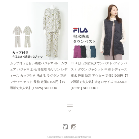
カップ付うるおい繊維パジャマ♪ルームウ
FILA はっ水防風ダウンベスト♪フィラ ベ
ェア パジャマ 起毛 部屋着 モリリン レデ
スト ダウン ジャケット 中綿 レディース
ィース カップ付き 洗える ラグラン 花柄
撥水 軽量 防寒 アウター 定価6,500円【T
フラワー セット 長袖 定価4,400円【TV
V通販で大人気】大きいサイズ＜LL/3L＞
通販で大人気】[17325]
SOLDOUT
[48291]
SOLDOUT
MENU
TOP
Twitter
Instagram
メールマガジン