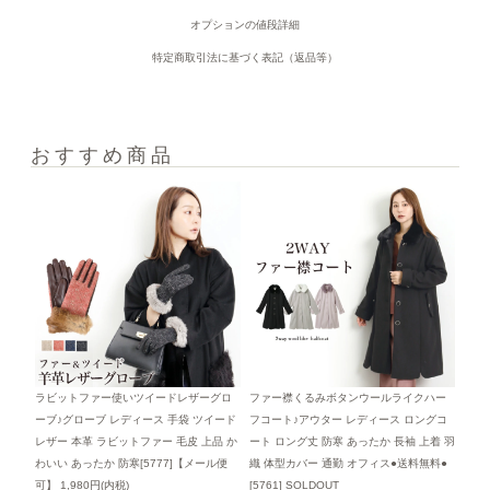
オプションの値段詳細
特定商取引法に基づく表記（返品等）
おすすめ商品
ラビットファー使いツイードレザーグロ
ファー襟くるみボタンウールライクハー
ーブ♪グローブ レディース 手袋 ツイード
フコート♪アウター レディース ロングコ
レザー 本革 ラビットファー 毛皮 上品 か
ート ロング丈 防寒 あったか 長袖 上着 羽
わいい あったか 防寒[5777]【メール便
織 体型カバー 通勤 オフィス●送料無料●
可】
1,980円(内税)
[5761]
SOLDOUT