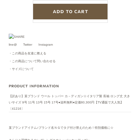
line@
Twitter
Instagram
・この商品を友達に教える
・この商品について問い合わせる
・サイズについて
【訳あり】某ブランド ウール トッパー カ－ディガン☆イタリア製 長袖 ロング丈 大き
いサイズ 9号 11号 13号 15号 17号●送料無料●定価80,300円【TV通販で大人気】
〔41216〕
某ブランドアイテム♪ブランド名ＮＧでタグ付け替えのため！特別価格に☆