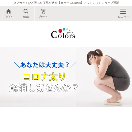
タグカットなど訳あり商品が激安【カラーズColors】アウトレットショップ通販
公式●タグカットなど訳あり商品が激安【カ