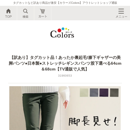
タグカットなど訳あり商品が激安【カラーズColors】アウトレットショップ通販
公式●タグカットなど訳あり商品が激安【カ
【訳あり】タグカット品！あったか裏起毛!膝下ギャザーの美
脚パンツ●日本製●ストレッチレギンスパンツ股下選べる64cm
＆68cm【TV通販で人気】
31960653