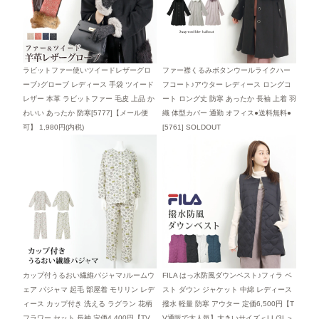
ラビットファー使いツイードレザーグロ
ファー襟くるみボタンウールライクハー
ーブ♪グローブ レディース 手袋 ツイード
フコート♪アウター レディース ロングコ
レザー 本革 ラビットファー 毛皮 上品 か
ート ロング丈 防寒 あったか 長袖 上着 羽
わいい あったか 防寒[5777]【メール便
織 体型カバー 通勤 オフィス●送料無料●
可】
1,980円(内税)
[5761]
SOLDOUT
カップ付うるおい繊維パジャマ♪ルームウ
FILA はっ水防風ダウンベスト♪フィラ ベ
ェア パジャマ 起毛 部屋着 モリリン レデ
スト ダウン ジャケット 中綿 レディース
ィース カップ付き 洗える ラグラン 花柄
撥水 軽量 防寒 アウター 定価6,500円【T
フラワー セット 長袖 定価4,400円【TV
V通販で大人気】大きいサイズ＜LL/3L＞