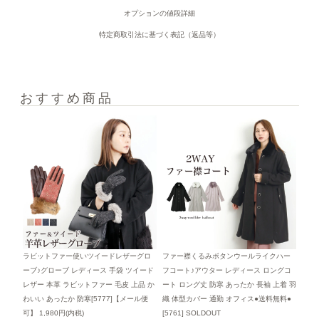
オプションの値段詳細
特定商取引法に基づく表記（返品等）
おすすめ商品
ラビットファー使いツイードレザーグロ
ファー襟くるみボタンウールライクハー
ーブ♪グローブ レディース 手袋 ツイード
フコート♪アウター レディース ロングコ
レザー 本革 ラビットファー 毛皮 上品 か
ート ロング丈 防寒 あったか 長袖 上着 羽
わいい あったか 防寒[5777]【メール便
織 体型カバー 通勤 オフィス●送料無料●
可】
1,980円(内税)
[5761]
SOLDOUT