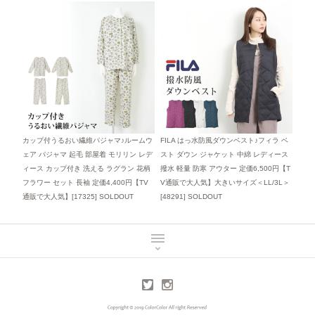
カップ付うるおい繊維パジャマ♪ルームウ
FILA はっ水防風ダウンベスト♪フィラ ベ
ェア パジャマ 起毛 部屋着 モリリン レデ
スト ダウン ジャケット 中綿 レディース
ィース カップ付き 洗える ラグラン 花柄
撥水 軽量 防寒 アウター 定価6,500円【T
フラワー セット 長袖 定価4,400円【TV
V通販で大人気】大きいサイズ＜LL/3L＞
通販で大人気】[17325]
SOLDOUT
[48291]
SOLDOUT
MENU
TOP
Twitter
Instagram
メールマガジン