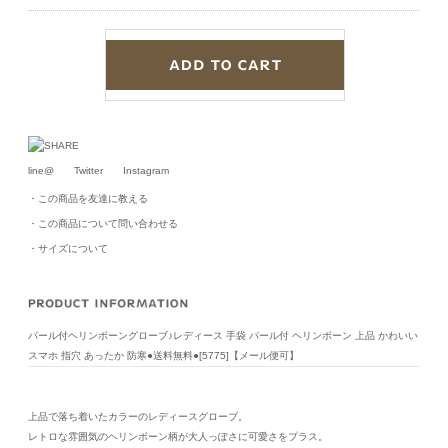
line@
Twitter
Instagram
・この商品を友達に教える
・この商品について問い合わせる
・サイズについて
パール付ヘリンボーングローブ♪レディース 手袋 パール付 ヘリンボーン 上品 かわいい
スマホ 指穴 あったか 防寒●送料無料●[5775]【メール便可】
上品で落ち着いたカラーのレディースグローブ。
レトロな雰囲気のヘリンボーン柄が大人っぽさに可愛さをプラス。