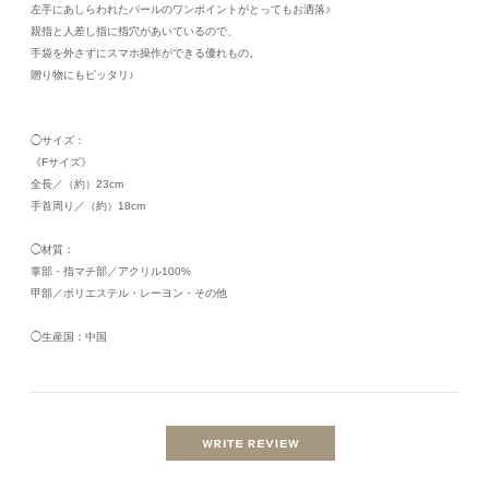
左手にあしらわれたパールのワンポイントがとってもお洒落♪
親指と人差し指に指穴があいているので、
手袋を外さずにスマホ操作ができる優れもの。
贈り物にもピッタリ♪
◯サイズ：
《Fサイズ》
全長／（約）23cm
手首周り／（約）18cm
◯材質：
掌部・指マチ部／アクリル100%
甲部／ポリエステル・レーヨン・その他
◯生産国：中国